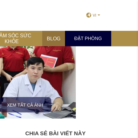
VI
ĂM SÓC SỨC
ĐẶT PHÒNG
BLOG
KHỎE
XEM TẤT CẢ ẢNH
CHIA SẺ BÀI VIẾT NÀY