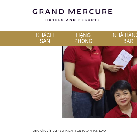
KHÁCH
HẠNG
NHÀ HÀN
SẠN
PHÒNG
BAR
Trang chủ
Blog
SỰ KIỆN HIẾN MÁU NHÂN ĐẠO