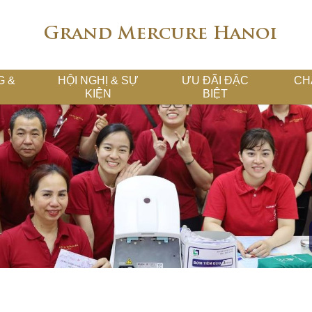
Grand Mercure Hanoi
G &
HỘI NGHỊ & SỰ
ƯU ĐÃI ĐẶC
CH
KIỆN
BIỆT