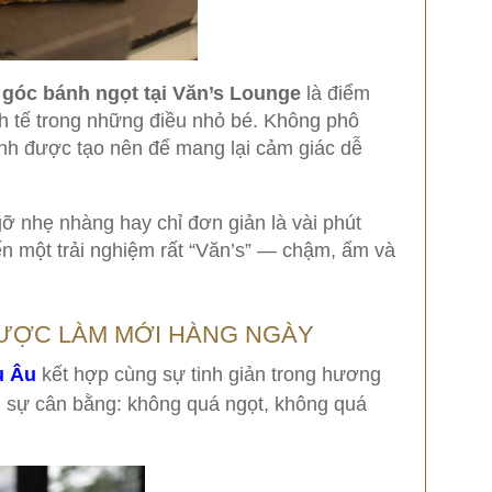
,
góc bánh ngọt tại Văn’s Lounge
là điểm
h tế trong những điều nhỏ bé. Không phô
nh được tạo nên để mang lại cảm giác dễ
gỡ nhẹ nhàng hay chỉ đơn giản là vài phút
n một trải nghiệm rất “Văn’s” — chậm, ấm và
ƯỢC LÀM MỚI HÀNG NGÀY
u Âu
kết hợp cùng sự tinh giản trong hương
n sự cân bằng: không quá ngọt, không quá