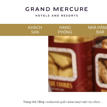
KHÁCH
HẠNG
NHÀ HÀN
SẠN
PHÒNG
BAR
Trang chủ
Blog
KHÁM PHÁ QUẦY BÁNH NGỌT MỚI TẠI VĂN’S …