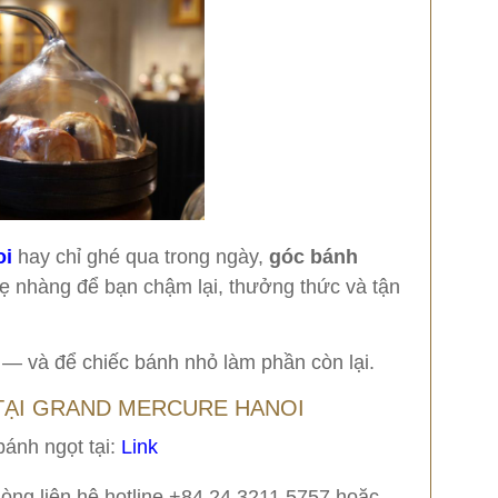
oi
hay chỉ ghé qua trong ngày,
góc bánh
hẹ nhàng để bạn chậm lại, thưởng thức và tận
 — và để chiếc bánh nhỏ làm phần còn lại.
TẠI GRAND MERCURE HANOI
ánh ngọt tại:
Link
lòng liên hệ hotline +84 24 3211 5757 hoặc