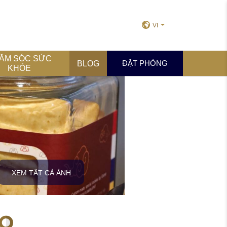
VI
ĂM SÓC SỨC
ĐẶT PHÒNG
BLOG
KHỎE
XEM TẤT CẢ ẢNH