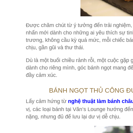
Được chăm chút từ ý tưởng đến trải nghiệm
nhấn mới dành cho những ai yêu thích sự tin
trương, không cầu kỳ quá mức, mỗi chiếc bá
chịu, gần gũi và thư thái.
Dù là một buổi chiều rảnh rỗi, một cuộc gặp 
dành cho riêng mình, góc bánh ngọt mang đế
đầy cảm xúc.
BÁNH NGỌT THỦ CÔNG Đ
Lấy cảm hứng từ
nghệ thuật làm bánh châ
vị, các loại bánh tại Văn’s Lounge hướng đế
nặng, nhưng đủ để lưu lại dư vị dễ chịu.