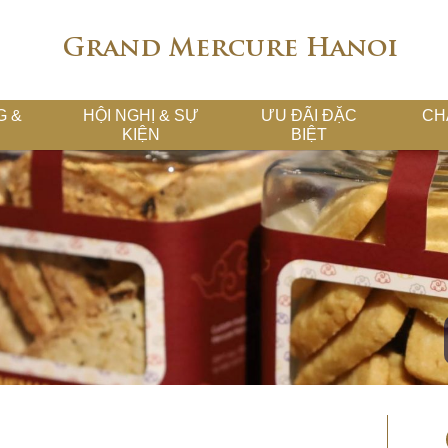
Grand Mercure Hanoi
G &
HỘI NGHỊ & SỰ
ƯU ĐÃI ĐẶC
CH
KIỆN
BIỆT