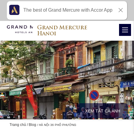
The best of Grand Mercure with Accor App
Grand Mercure
Hanoi
XEM TẤT CẢ ẢNH
Trang chủ
Blog
HÀ NỘI 36 PHỐ PHƯỜNG