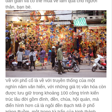
dân gian và có thể mua về làm quà cho người
thân, bạn bè.
Về với phố cổ là về với truyền thống của một
nghìn năm văn hiến, với những giá trị văn hóa còn
được lưu giữ trong khoảng 100 công trình kiến
trúc lâu đời gồm đình, đền, chùa, hội quán, mà
điển hình hơn cả là ngôi đền Bạch Mã ở phố
Hàng Buồm, một trong tứ trấn của kinh thành