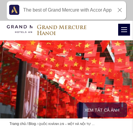
The best of Grand Mercure with Accor App
Grand Mercure
Hanoi
XEM TẤT CẢ ẢNH
Trang chủ
Blog
QUỐC KHÁNH 2/9 – MỘT HÀ NỘI TỰ …